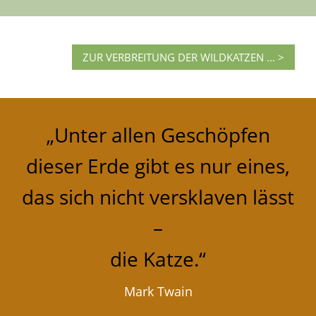
ZUR VERBREITUNG DER WILDKATZEN ... >
„Unter allen Geschöpfen
dieser Erde gibt es nur eines,
das sich nicht versklaven lässt
–
die Katze.“
Mark Twain