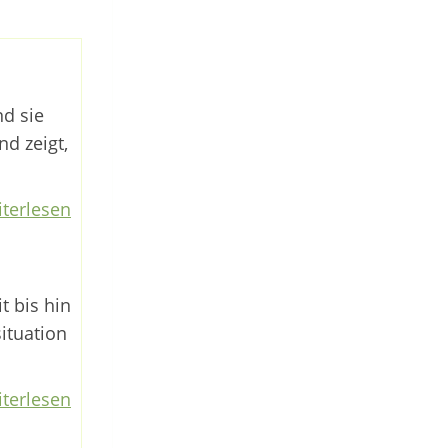
nd sie
nd zeigt,
terlesen
t bis hin
situation
terlesen