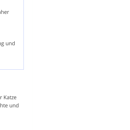
aher
ng und
r Katze
chte und