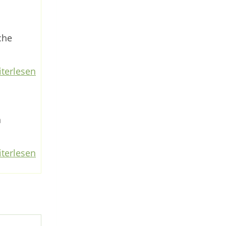
che
terlesen
n
terlesen