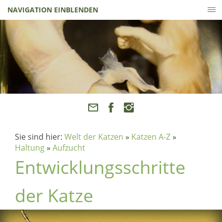
NAVIGATION EINBLENDEN
Sie sind hier:
Welt der Katzen
»
Katzen A-Z
»
Haltung
»
Aufzucht
Entwicklungsschritte
der Katze