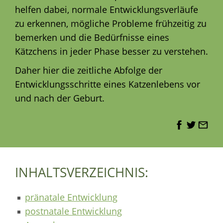
helfen dabei, normale Entwicklungsverläufe
zu erkennen, mögliche Probleme frühzeitig zu
bemerken und die Bedürfnisse eines
Kätzchens in jeder Phase besser zu verstehen.
Daher hier die zeitliche Abfolge der
Entwicklungsschritte eines Katzenlebens vor
und nach der Geburt.
INHALTSVERZEICHNIS:
pränatale Entwicklung
postnatale Entwicklung