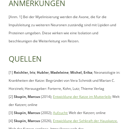
ANMERKUNGEN
[Anm. 1] Bei der Myelinisierung werden die Axone, die für die
Impulsleitung zu weiteren Neuronen zuständig sind mit Lipiden und
Proteinen umgeben. Diese wirken wie eine Isolation und
beschleunigen die Weiterleitung von Reizen.
QUELLEN
[1]
Reichler, Iris
;
Hubler, Madeleine
;
Michel, Erika
; Neonatologie in:
Krankheiten der Katze: Begründet von Vera Schmidt und Marian C.
Horzinek; Herausgeber: Forterre, Kohn, Lutz; Thieme Verlag
[2]
Skupin, Marcus
(2014);
Entwicklung der Katze im Mutterleib
; Welt
der Katzen; online
[3]
Skupin, Marcus
(2002)
;
Aufzucht
; Welt der Katzen; online
[4]
Skupin, Marcus
(2026),
Entwicklung der Sehkraft der Hauskatze
,
Welt der Katzen <online>, https://www.welt-der-