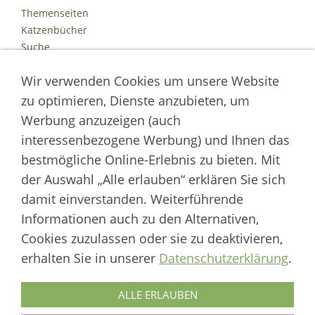
Themenseiten
Katzenbücher
Suche
Kontakt
Wir verwenden Cookies um unsere Website
Impressum
Datenschutz
zu optimieren, Dienste anzubieten, um
Cookies
Werbung anzuzeigen (auch
Logout
interessenbezogene Werbung) und Ihnen das
Autor der Welt der Katzen
bestmögliche Online-Erlebnis zu bieten. Mit
der Auswahl „Alle erlauben“ erklären Sie sich
___________________
damit einverstanden. Weiterführende
Welt der Katzen | Fachportal für Biologie, Verhaltensbiologie &
Informationen auch zu den Alternativen,
Fortpflanzung von Hauskatzen und Wildkatzenarten
Cookies zuzulassen oder sie zu deaktivieren,
Artikel werden regelmäßig aktualisiert und neue Forschungsergebnisse
erhalten Sie in unserer
Datenschutzerklärung
.
berücksichtigt.
Biologie
·
Verhalten
·
Ethologie
·
Fortpflanzung
·
Tierschutz
·
Wilde Katzen
ALLE ERLAUBEN
Autor & Redaktion: Marcus Skupin · Katzenforschung | Katzenwissen |