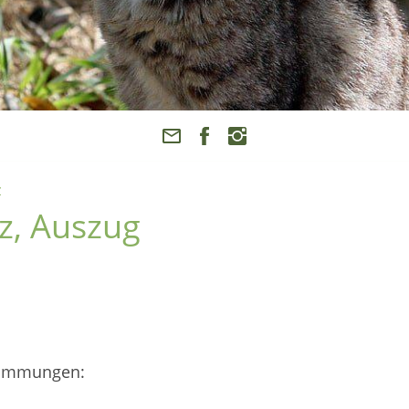
z
z, Auszug
stimmungen: