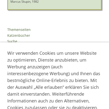
Marcus Skupin, 1982
Themenseiten
Katzenbücher
Suche
Kontakt
Wir verwenden Cookies um unsere Website
Impressum
Datenschutz
zu optimieren, Dienste anzubieten, um
Cookies
Werbung anzuzeigen (auch
Logout
interessenbezogene Werbung) und Ihnen das
Autor der Welt der Katzen
bestmögliche Online-Erlebnis zu bieten. Mit
der Auswahl „Alle erlauben“ erklären Sie sich
___________________
damit einverstanden. Weiterführende
Welt der Katzen | Fachportal für Biologie, Verhaltensbiologie &
Informationen auch zu den Alternativen,
Fortpflanzung von Hauskatzen und Wildkatzenarten
Cookies zuzulassen oder sie zu deaktivieren,
Artikel werden regelmäßig aktualisiert und neue Forschungsergebnisse